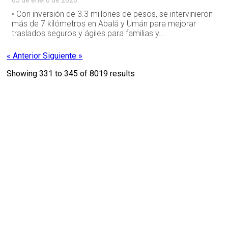
05 de enero de 2026
• Con inversión de 3.3 millones de pesos, se intervinieron
más de 7 kilómetros en Abalá y Umán para mejorar
traslados seguros y ágiles para familias y...
« Anterior
Siguiente »
Showing
331
to
345
of
8019
results