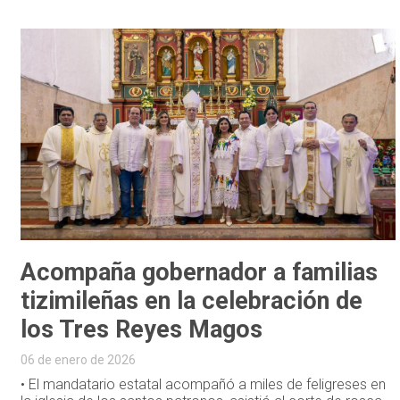
Acompaña gobernador a familias
tizimileñas en la celebración de
los Tres Reyes Magos
06 de enero de 2026
• El mandatario estatal acompañó a miles de feligreses en