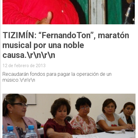
TIZIMÍN: “FernandoTon”, maratón
musical por una noble
causa.\r\n\r\n
12 de febrero de 2013
Recaudarán fondos para pagar la operación de un
músico.\r\n\r\n