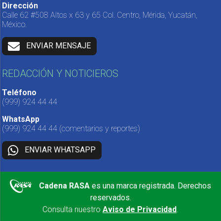
Dirección
Calle 62 #508 Altos x 63 y 65 Col. Centro, Mérida, Yucatán,
México.
ENVIAR MENSAJE
REDACCIÓN Y NOTICIEROS
Teléfono
(999) 924 44 44
WhatsApp
(999) 924 44 44
(comentarios y reportes)
ENVIAR WHATSAPP
Cadena RASA
es una marca registrada. Derechos
reservados.
Consulta nuestro
Aviso de Privacidad
.