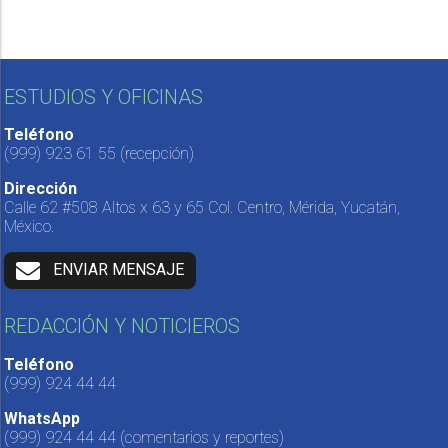
ESTUDIOS Y OFICINAS
Teléfono
(999) 923 61 55
(recepción)
Dirección
Calle 62 #508 Altos x 63 y 65 Col. Centro, Mérida, Yucatán,
México.
ENVIAR MENSAJE
REDACCIÓN Y NOTICIEROS
Teléfono
(999) 924 44 44
WhatsApp
(999) 924 44 44
(comentarios y reportes)