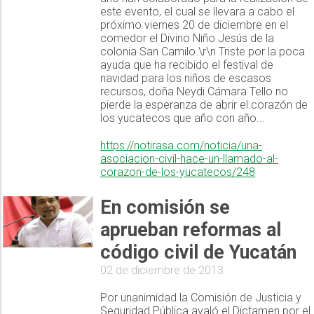
este evento, el cual se llevara a cabo el
próximo viernes 20 de diciembre en el
comedor el Divino Niño Jesús de la
colonia San Camilo.\r\n Triste por la poca
ayuda que ha recibido el festival de
navidad para los niños de escasos
recursos, doña Neydi Cámara Tello no
pierde la esperanza de abrir el corazón de
los yucatecos que año con año...
https://notirasa.com/noticia/una-
asociacion-civil-hace-un-llamado-al-
corazon-de-los-yucatecos/248
En comisión se
aprueban reformas al
código civil de Yucatán
02 de diciembre de 2013
Por unanimidad la Comisión de Justicia y
Seguridad Pública avaló el Dictamen por el