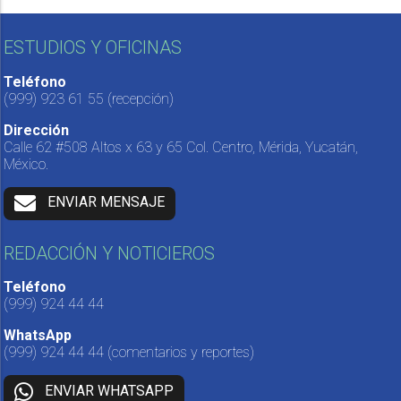
ESTUDIOS Y OFICINAS
Teléfono
(999) 923 61 55
(recepción)
Dirección
Calle 62 #508 Altos x 63 y 65 Col. Centro, Mérida, Yucatán,
México.
ENVIAR MENSAJE
REDACCIÓN Y NOTICIEROS
Teléfono
(999) 924 44 44
WhatsApp
(999) 924 44 44
(comentarios y reportes)
ENVIAR WHATSAPP