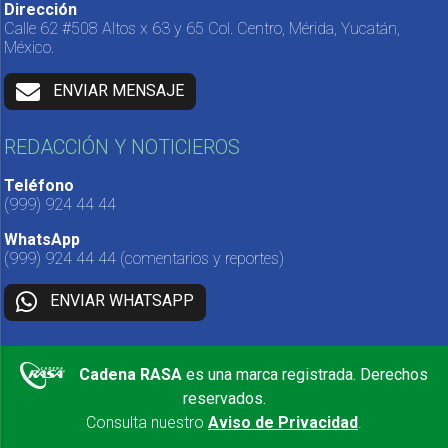
Dirección
Calle 62 #508 Altos x 63 y 65 Col. Centro, Mérida, Yucatán,
México.
ENVIAR MENSAJE
REDACCIÓN Y NOTICIEROS
Teléfono
(999) 924 44 44
WhatsApp
(999) 924 44 44
(comentarios y reportes)
ENVIAR WHATSAPP
Cadena RASA
es una marca registrada. Derechos
reservados.
Consulta nuestro
Aviso de Privacidad
.