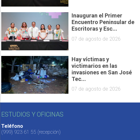
Inauguran el Primer
Encuentro Peninsular de
Escritoras y Esc...
07 de agosto de 2026
Hay víctimas y
victimarios en las
invasiones en San José
Tec...
07 de agosto de 2026
ESTUDIOS Y OFICINAS
Teléfono
(999) 923 61 55
(recepción)