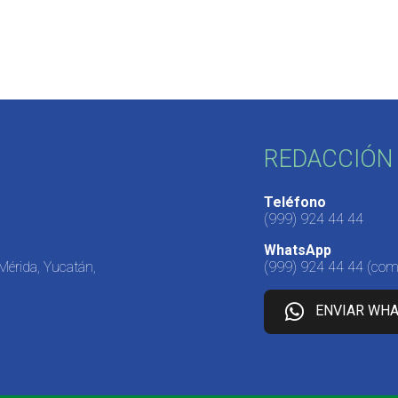
REDACCIÓN 
Teléfono
(999) 924 44 44
WhatsApp
 Mérida, Yucatán,
(999) 924 44 44
(come
ENVIAR WH