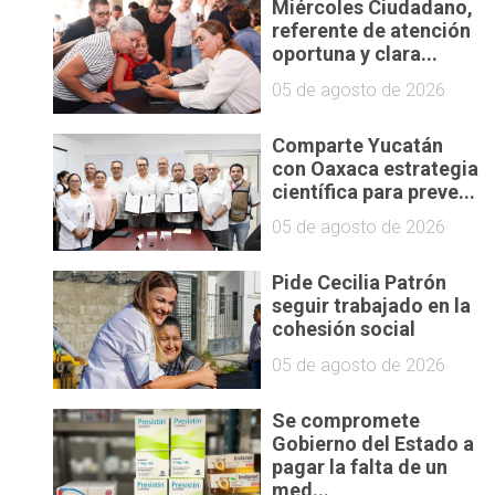
Miércoles Ciudadano,
referente de atención
oportuna y clara...
05 de agosto de 2026
Comparte Yucatán
con Oaxaca estrategia
científica para preve...
05 de agosto de 2026
Pide Cecilia Patrón
seguir trabajado en la
cohesión social
05 de agosto de 2026
Se compromete
Gobierno del Estado a
pagar la falta de un
med...