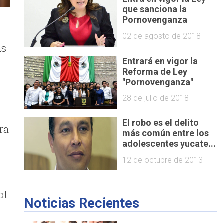
que sanciona la
Pornovenganza
02 de agosto de 2018
as
Entrará en vigor la
Reforma de Ley
"Pornovenganza"
28 de julio de 2018
El robo es el delito
ra
más común entre los
adolescentes yucate...
12 de octubre de 2013
ot
Noticias Recientes