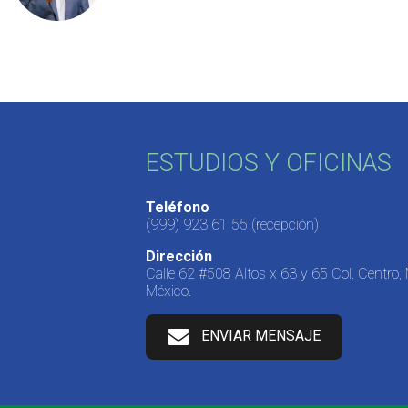
ESTUDIOS Y OFICINAS
Teléfono
(999) 923 61 55
(recepción)
Dirección
Calle 62 #508 Altos x 63 y 65 Col. Centro,
México.
ENVIAR MENSAJE