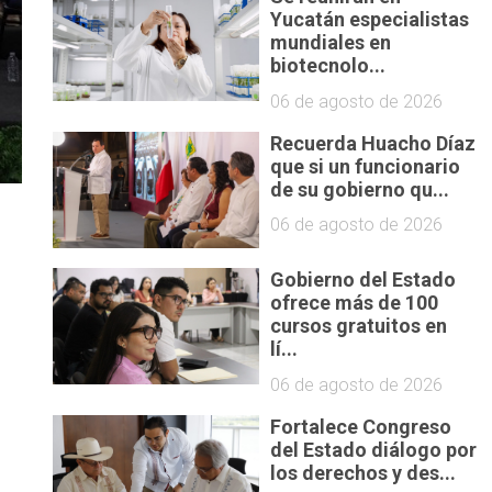
Yucatán especialistas
mundiales en
biotecnolo...
06 de agosto de 2026
Recuerda Huacho Díaz
que si un funcionario
de su gobierno qu...
06 de agosto de 2026
Gobierno del Estado
ofrece más de 100
.
cursos gratuitos en
lí...
06 de agosto de 2026
s
Fortalece Congreso
del Estado diálogo por
los derechos y des...