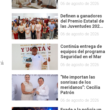
06 de agosto de 2026
Definen a ganadores
del Premio Estatal de
las Juventudes 202...
06 de agosto de 2026
Continúa entrega de
equipos del programa
Seguridad en el Mar
rá
06 de agosto de 2026
“Me importan las
sonrisas de los
meridanos”: Cecilia
Patrón
06 de agosto de 2026
Evade a la policía un