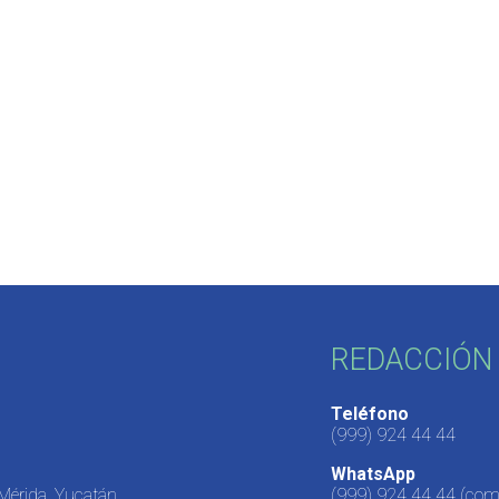
REDACCIÓN 
Teléfono
(999) 924 44 44
WhatsApp
 Mérida, Yucatán,
(999) 924 44 44
(come