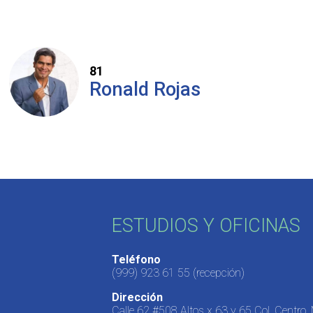
81
Ronald Rojas
ESTUDIOS Y OFICINAS
Teléfono
(999) 923 61 55
(recepción)
Dirección
Calle 62 #508 Altos x 63 y 65 Col. Centro,