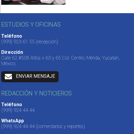
ESTUDIOS Y OFICINAS
Teléfono
(999) 923 61 55
(recepción)
Dirección
Calle 62 #508 Altos x 63 y 65 Col. Centro, Mérida, Yucatán,
México.
ENVIAR MENSAJE
REDACCIÓN Y NOTICIEROS
Teléfono
(999) 924 44 44
WhatsApp
(999) 924 44 44
(comentarios y reportes)