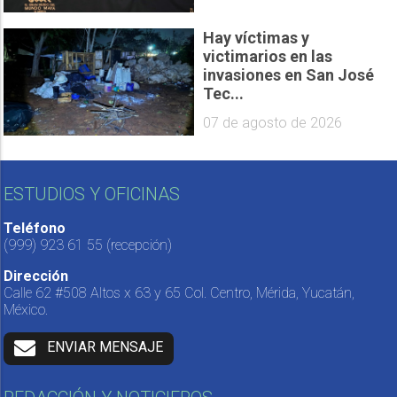
Hay víctimas y
victimarios en las
invasiones en San José
Tec...
07 de agosto de 2026
ESTUDIOS Y OFICINAS
Teléfono
(999) 923 61 55
(recepción)
Dirección
Calle 62 #508 Altos x 63 y 65 Col. Centro, Mérida, Yucatán,
México.
ENVIAR MENSAJE