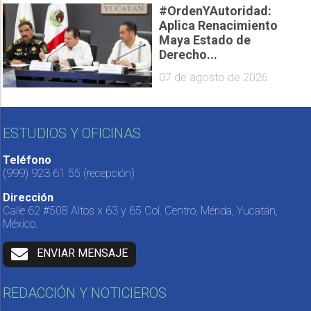
#OrdenYAutoridad:
Aplica Renacimiento
Maya Estado de
Derecho...
07 de agosto de 2026
ESTUDIOS Y OFICINAS
Teléfono
(999) 923 61 55
(recepción)
Dirección
Calle 62 #508 Altos x 63 y 65 Col. Centro, Mérida, Yucatán,
México.
ENVIAR MENSAJE
REDACCIÓN Y NOTICIEROS