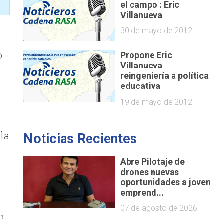
el campo : Eric
Villanueva
30 de mayo de 2012
o
Propone Eric
Villanueva
reingeniería a política
educativa
19 de mayo de 2012
 la
Noticias Recientes
Abre Pilotaje de
drones nuevas
oportunidades a joven
emprend...
07 de agosto de 2026
o