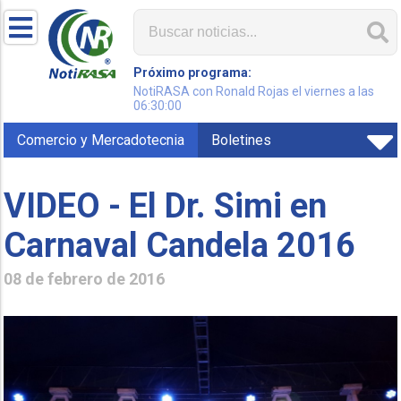
Próximo programa:
NotiRASA con Ronald Rojas el viernes a las
06:30:00
Comercio y Mercadotecnia
Boletines
VIDEO - El Dr. Simi en
Carnaval Candela 2016
08 de febrero de 2016