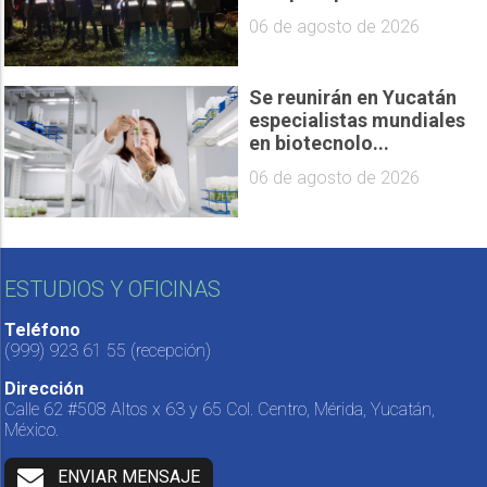
06 de agosto de 2026
Se reunirán en Yucatán
especialistas mundiales
en biotecnolo...
06 de agosto de 2026
ESTUDIOS Y OFICINAS
Teléfono
(999) 923 61 55
(recepción)
Dirección
Calle 62 #508 Altos x 63 y 65 Col. Centro, Mérida, Yucatán,
México.
ENVIAR MENSAJE