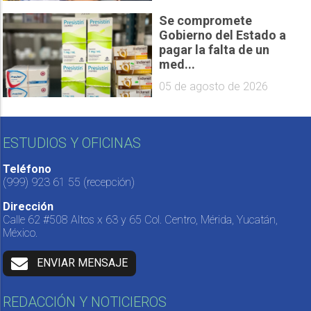
Se compromete
Gobierno del Estado a
pagar la falta de un
med...
05 de agosto de 2026
ESTUDIOS Y OFICINAS
Teléfono
(999) 923 61 55
(recepción)
Dirección
Calle 62 #508 Altos x 63 y 65 Col. Centro, Mérida, Yucatán,
México.
ENVIAR MENSAJE
REDACCIÓN Y NOTICIEROS