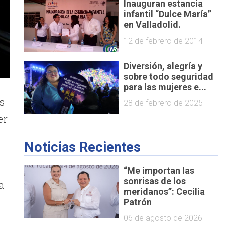
Inauguran estancia
infantil “Dulce María”
en Valladolid.
12 de febrero de 2014
Diversión, alegría y
sobre todo seguridad
para las mujeres e...
s
28 de febrero de 2025
er
Noticias Recientes
“Me importan las
sonrisas de los
a
meridanos”: Cecilia
Patrón
06 de agosto de 2026