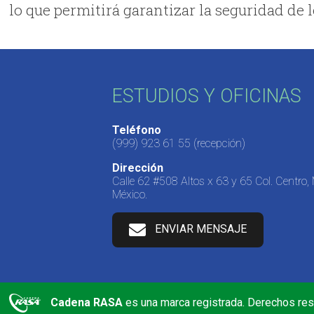
lo que permitirá garantizar la seguridad de 
ESTUDIOS Y OFICINAS
Teléfono
(999) 923 61 55
(recepción)
Dirección
Calle 62 #508 Altos x 63 y 65 Col. Centro,
México.
ENVIAR MENSAJE
Cadena RASA
es una marca registrada. Derechos re