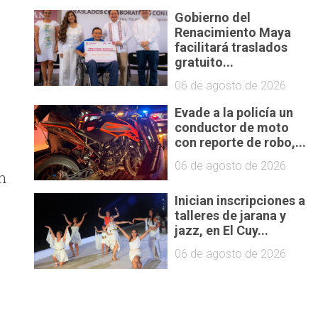
Gobierno del
Renacimiento Maya
facilitará traslados
gratuito...
06 de agosto de 2026
Evade a la policía un
conductor de moto
con reporte de robo,...
06 de agosto de 2026
un
Inician inscripciones a
talleres de jarana y
jazz, en El Cuy...
06 de agosto de 2026