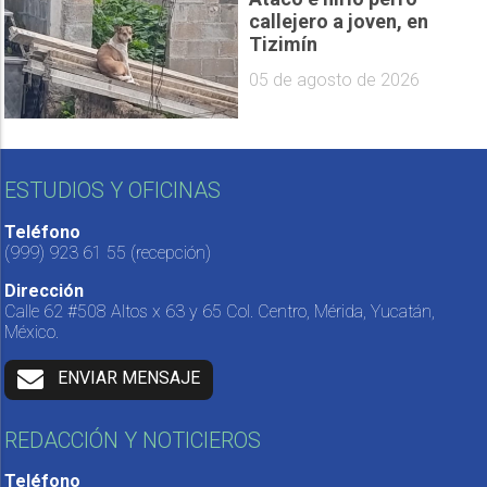
callejero a joven, en
Tizimín
05 de agosto de 2026
ESTUDIOS Y OFICINAS
Teléfono
(999) 923 61 55
(recepción)
Dirección
Calle 62 #508 Altos x 63 y 65 Col. Centro, Mérida, Yucatán,
México.
ENVIAR MENSAJE
REDACCIÓN Y NOTICIEROS
Teléfono