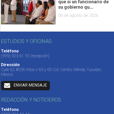
que si un funcionario de
su gobierno qu...
06 de agosto de 2026
ESTUDIOS Y OFICINAS
Teléfono
(999) 923 61 55
(recepción)
Dirección
Calle 62 #508 Altos x 63 y 65 Col. Centro, Mérida, Yucatán,
México.
ENVIAR MENSAJE
REDACCIÓN Y NOTICIEROS
Teléfono