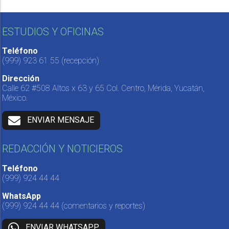
ESTUDIOS Y OFICINAS
Teléfono
(999) 923 61 55
(recepción)
Dirección
Calle 62 #508 Altos x 63 y 65 Col. Centro, Mérida, Yucatán,
México.
ENVIAR MENSAJE
REDACCIÓN Y NOTICIEROS
Teléfono
(999) 924 44 44
WhatsApp
(999) 924 44 44
(comentarios y reportes)
ENVIAR WHATSAPP