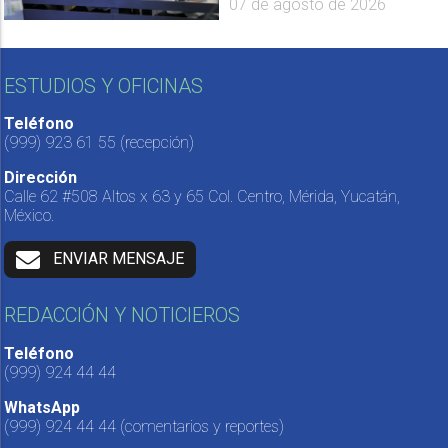
07 de agosto de 2026
ESTUDIOS Y OFICINAS
Teléfono
(999) 923 61 55
(recepción)
Dirección
Calle 62 #508 Altos x 63 y 65 Col. Centro, Mérida, Yucatán,
México.
ENVIAR MENSAJE
REDACCIÓN Y NOTICIEROS
Teléfono
(999) 924 44 44
WhatsApp
(999) 924 44 44
(comentarios y reportes)