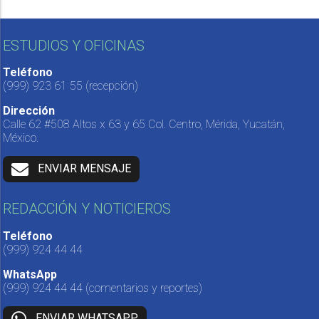
ESTUDIOS Y OFICINAS
Teléfono
(999) 923 61 55
(recepción)
Dirección
Calle 62 #508 Altos x 63 y 65 Col. Centro, Mérida, Yucatán,
México.
ENVIAR MENSAJE
REDACCIÓN Y NOTICIEROS
Teléfono
(999) 924 44 44
WhatsApp
(999) 924 44 44
(comentarios y reportes)
ENVIAR WHATSAPP