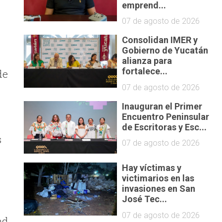
emprend...
07 de agosto de 2026
Consolidan IMER y
Gobierno de Yucatán
alianza para
fortalece...
de
07 de agosto de 2026
Inauguran el Primer
Encuentro Peninsular
de Escritoras y Esc...
s
07 de agosto de 2026
Hay víctimas y
victimarios en las
invasiones en San
José Tec...
07 de agosto de 2026
ad