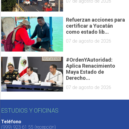
07 de agosto de 2026
Refuerzan acciones para
certificar a Yucatán
como estado lib...
07 de agosto de 2026
#OrdenYAutoridad:
Aplica Renacimiento
Maya Estado de
Derecho...
07 de agosto de 2026
ESTUDIOS Y OFICINAS
Teléfono
(999) 923 61 55
(recepción)