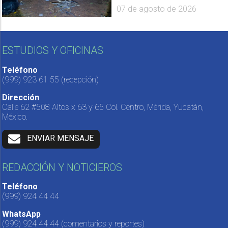
07 de agosto de 2026
ESTUDIOS Y OFICINAS
Teléfono
(999) 923 61 55
(recepción)
Dirección
Calle 62 #508 Altos x 63 y 65 Col. Centro, Mérida, Yucatán,
México.
ENVIAR MENSAJE
REDACCIÓN Y NOTICIEROS
Teléfono
(999) 924 44 44
WhatsApp
(999) 924 44 44
(comentarios y reportes)