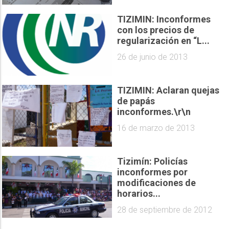
TIZIMIN: Inconformes
con los precios de
regularización en “L...
26 de junio de 2013
TIZIMIN: Aclaran quejas
de papás
inconformes.\r\n
16 de marzo de 2013
Tizimín: Policías
inconformes por
modificaciones de
horarios...
28 de septiembre de 2012