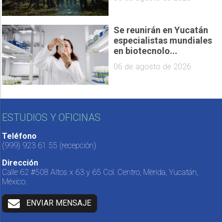
Se reunirán en Yucatán
especialistas mundiales
en biotecnolo...
06 de agosto de 2026
ESTUDIOS Y OFICINAS
Teléfono
(999) 923 61 55
(recepción)
Dirección
Calle 62 #508 Altos x 63 y 65 Col. Centro, Mérida, Yucatán,
México.
ENVIAR MENSAJE