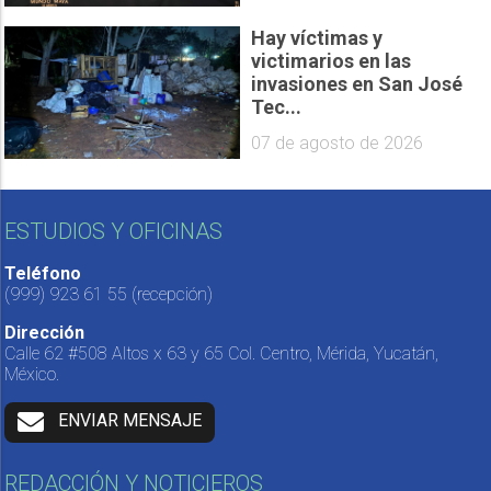
Hay víctimas y
victimarios en las
invasiones en San José
Tec...
07 de agosto de 2026
ESTUDIOS Y OFICINAS
Teléfono
(999) 923 61 55
(recepción)
Dirección
Calle 62 #508 Altos x 63 y 65 Col. Centro, Mérida, Yucatán,
México.
ENVIAR MENSAJE
REDACCIÓN Y NOTICIEROS