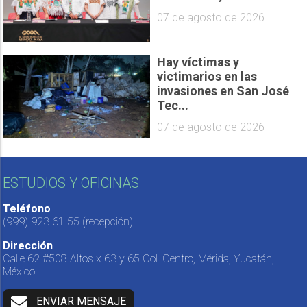
07 de agosto de 2026
Hay víctimas y
victimarios en las
invasiones en San José
Tec...
07 de agosto de 2026
ESTUDIOS Y OFICINAS
Teléfono
(999) 923 61 55
(recepción)
Dirección
Calle 62 #508 Altos x 63 y 65 Col. Centro, Mérida, Yucatán,
México.
ENVIAR MENSAJE