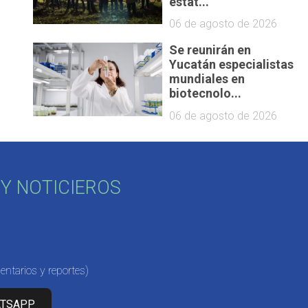
estat...
06 de agosto de 2026
Se reunirán en
Yucatán especialistas
mundiales en
biotecnolo...
06 de agosto de 2026
Y NOTICIEROS
ntarios y reportes)
ATSAPP