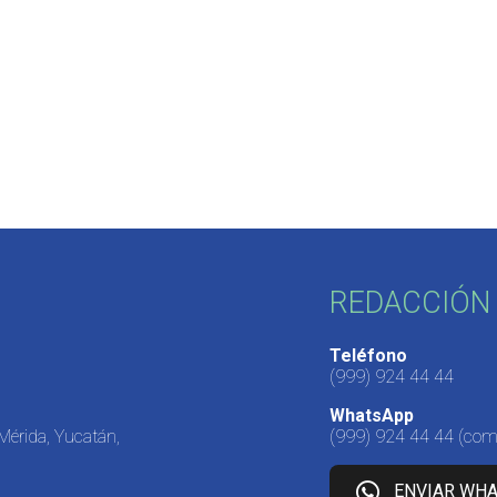
REDACCIÓN 
Teléfono
(999) 924 44 44
WhatsApp
 Mérida, Yucatán,
(999) 924 44 44
(come
ENVIAR WH