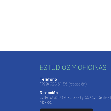
ESTUDIOS Y OFICINAS
Teléfono
(999) 923 61 55
(recepción)
Dirección
Calle 62 #508 Altos x 63 y 65 Col. Centro,
México.