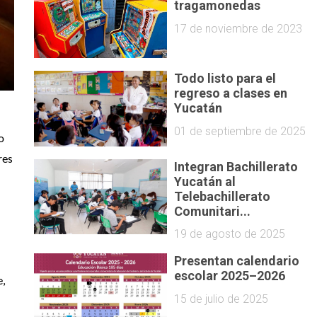
tragamonedas
17 de noviembre de 2023
Todo listo para el
regreso a clases en
Yucatán
01 de septiembre de 2025
o 
es 
Integran Bachillerato
Yucatán al
Telebachillerato
Comunitari...
19 de agosto de 2025
Presentan calendario
escolar 2025–2026
, 
15 de julio de 2025