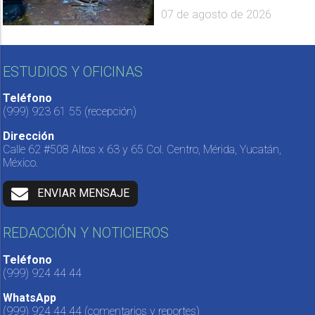
07 de agosto de 2026
ESTUDIOS Y OFICINAS
Teléfono
(999) 923 61 55
(recepción)
Dirección
Calle 62 #508 Altos x 63 y 65 Col. Centro, Mérida, Yucatán,
México.
ENVIAR MENSAJE
REDACCIÓN Y NOTICIEROS
Teléfono
(999) 924 44 44
WhatsApp
(999) 924 44 44
(comentarios y reportes)