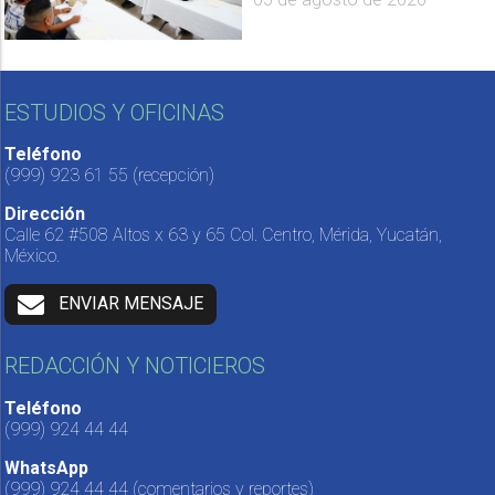
ESTUDIOS Y OFICINAS
Teléfono
(999) 923 61 55
(recepción)
Dirección
Calle 62 #508 Altos x 63 y 65 Col. Centro, Mérida, Yucatán,
México.
ENVIAR MENSAJE
REDACCIÓN Y NOTICIEROS
Teléfono
(999) 924 44 44
WhatsApp
(999) 924 44 44
(comentarios y reportes)