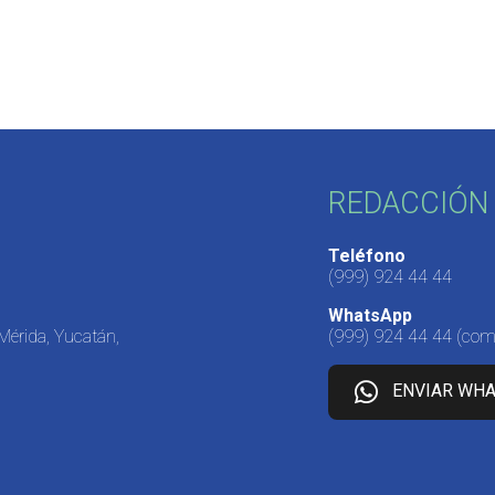
REDACCIÓN 
Teléfono
(999) 924 44 44
WhatsApp
 Mérida, Yucatán,
(999) 924 44 44
(come
ENVIAR WH