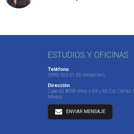
ESTUDIOS Y OFICINAS
Teléfono
(999) 923 61 55
(recepción)
Dirección
Calle 62 #508 Altos x 63 y 65 Col. Centro,
México.
ENVIAR MENSAJE