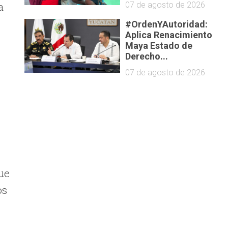
a
07 de agosto de 2026
#OrdenYAutoridad:
Aplica Renacimiento
Maya Estado de
Derecho...
07 de agosto de 2026
ue
os