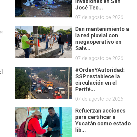
invasiones en San
José Tec...
07 de agosto de 2026
Dan mantenimiento a
e
la red pluvial con
megaoperativo en
Salv...
07 de agosto de 2026
#OrdenYAutoridad:
el
SSP restablece la
circulación en el
Perifé...
07 de agosto de 2026
Refuerzan acciones
para certificar a
Yucatán como estado
lib...