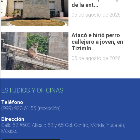
de la ent...
05 de agosto de 2026
Atacó e hirió perro
callejero a joven, en
Tizimín
05 de agosto de 2026
ESTUDIOS Y OFICINAS
Teléfono
(999) 923 61 55
(recepción)
Dirección
Calle 62 #508 Altos x 63 y 65 Col. Centro, Mérida, Yucatán,
México.