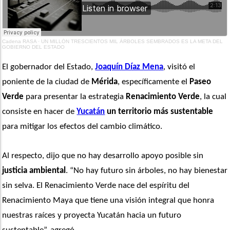
Cadena RASA
·
UN MILLÓN TRESCIENTOS MIL ÁRBOLES SEMBRADOS ES LA META DEL
GOBIERNO DEL ESTADO
El gobernador del Estado, 
Joaquín Díaz Mena
, visitó el 
poniente de la ciudad de 
Mérida
, específicamente el
 Paseo 
Verde
 para presentar la estrategia 
Renacimiento Verde
, la cual 
consiste en hacer de 
Yucatán
 un territorio más sustentable
para mitigar los efectos del cambio climático.
Al respecto, dijo que no hay desarrollo apoyo posible sin
justicia ambiental
. “No hay futuro sin árboles, no hay bienestar 
sin selva. El Renacimiento Verde nace del espíritu del 
Renacimiento Maya que tiene una visión integral que honra 
nuestras raíces y proyecta Yucatán hacia un futuro 