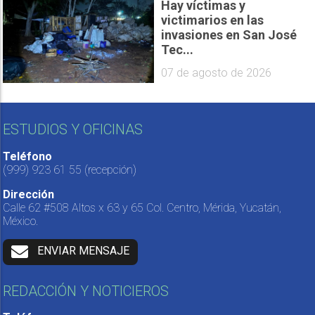
Hay víctimas y
victimarios en las
invasiones en San José
Tec...
07 de agosto de 2026
ESTUDIOS Y OFICINAS
Teléfono
(999) 923 61 55
(recepción)
Dirección
Calle 62 #508 Altos x 63 y 65 Col. Centro, Mérida, Yucatán,
México.
ENVIAR MENSAJE
REDACCIÓN Y NOTICIEROS