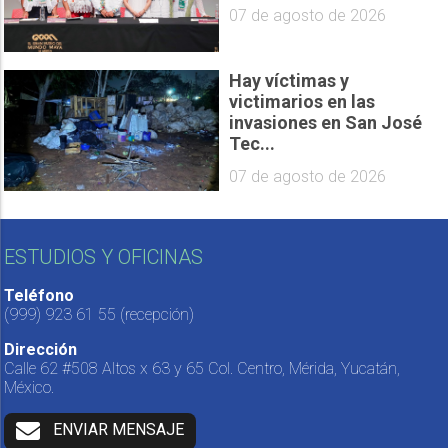
07 de agosto de 2026
Hay víctimas y
victimarios en las
invasiones en San José
Tec...
07 de agosto de 2026
ESTUDIOS Y OFICINAS
Teléfono
(999) 923 61 55
(recepción)
Dirección
Calle 62 #508 Altos x 63 y 65 Col. Centro, Mérida, Yucatán,
México.
ENVIAR MENSAJE