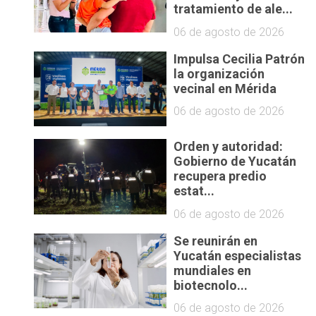
tratamiento de ale...
06 de agosto de 2026
Impulsa Cecilia Patrón
la organización
vecinal en Mérida
06 de agosto de 2026
Orden y autoridad:
Gobierno de Yucatán
recupera predio
estat...
06 de agosto de 2026
Se reunirán en
Yucatán especialistas
mundiales en
biotecnolo...
06 de agosto de 2026