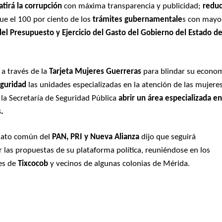
irá la corrupción
con máxima transparencia y publicidad;
reduc
e el 100 por ciento de los
trámites gubernamentale
s con mayo
del Presupuesto y Ejercicio del Gasto del Gobierno del Estado d
a través de la
Tarjeta Mujeres Guerreras
para blindar su econo
eguridad
las unidades especializadas en la atención de las mujere
n la Secretaría de Seguridad Pública
abrir un área especializada e
s.
dato común del
PAN, PRI y Nueva Alianza
dijo que seguirá
ar las propuestas de su plataforma política, reuniéndose en los
es de
Tixcocob
y vecinos de algunas colonias de Mérida.