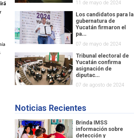
11 de mayo de 2024
irá
r
Los candidatos para la
gubernatura de
e
Yucatán firmaron el
pa...
07 de mayo de 2024
mía
s
Tribunal electoral de
n
Yucatán confirma
asignación de
diputac...
07 de agosto de 2024
Noticias Recientes
Brinda IMSS
información sobre
detección y