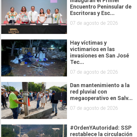
Inauguran el Primer
Encuentro Peninsular de
Escritoras y Esc...
07 de agosto de 2026
Hay víctimas y
victimarios en las
invasiones en San José
Tec...
07 de agosto de 2026
Dan mantenimiento a la
red pluvial con
megaoperativo en Salv...
07 de agosto de 2026
#OrdenYAutoridad: SSP
restablece la circulación