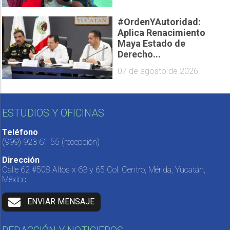
#OrdenYAutoridad:
Aplica Renacimiento
Maya Estado de
Derecho...
07 de agosto de 2026
ESTUDIOS Y OFICINAS
Teléfono
(999) 923 61 55
(recepción)
Dirección
Calle 62 #508 Altos x 63 y 65 Col. Centro, Mérida, Yucatán,
México.
ENVIAR MENSAJE