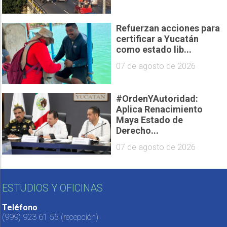
Refuerzan acciones para
certificar a Yucatán
como estado lib...
07 de agosto de 2026
#OrdenYAutoridad:
Aplica Renacimiento
Maya Estado de
Derecho...
07 de agosto de 2026
ESTUDIOS Y OFICINAS
Teléfono
(999) 923 61 55
(recepción)