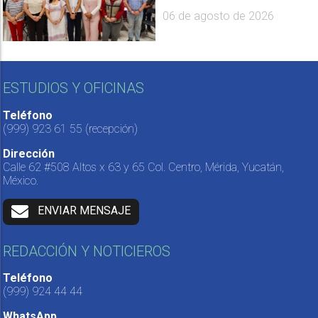
06 de agosto de 2026
ESTUDIOS Y OFICINAS
Teléfono
(999) 923 61 55
(recepción)
Dirección
Calle 62 #508 Altos x 63 y 65 Col. Centro, Mérida, Yucatán,
México.
ENVIAR MENSAJE
REDACCIÓN Y NOTICIEROS
Teléfono
(999) 924 44 44
WhatsApp