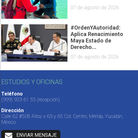
07 de agosto de 2026
#OrdenYAutoridad:
Aplica Renacimiento
Maya Estado de
Derecho...
07 de agosto de 2026
ESTUDIOS Y OFICINAS
Teléfono
(999) 923 61 55
(recepción)
Dirección
Calle 62 #508 Altos x 63 y 65 Col. Centro, Mérida, Yucatán,
México.
ENVIAR MENSAJE