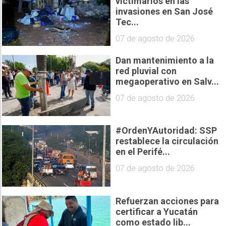
victimarios en las
invasiones en San José
Tec...
07 de agosto de 2026
Dan mantenimiento a la
red pluvial con
megaoperativo en Salv...
07 de agosto de 2026
#OrdenYAutoridad: SSP
restablece la circulación
en el Perifé...
07 de agosto de 2026
Refuerzan acciones para
certificar a Yucatán
como estado lib...