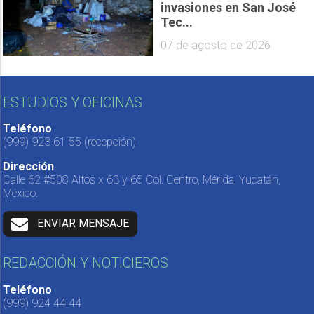
invasiones en San José
Tec...
07 de agosto de 2026
ESTUDIOS Y OFICINAS
Teléfono
(999) 923 61 55
(recepción)
Dirección
Calle 62 #508 Altos x 63 y 65 Col. Centro, Mérida, Yucatán,
México.
ENVIAR MENSAJE
REDACCIÓN Y NOTICIEROS
Teléfono
(999) 924 44 44