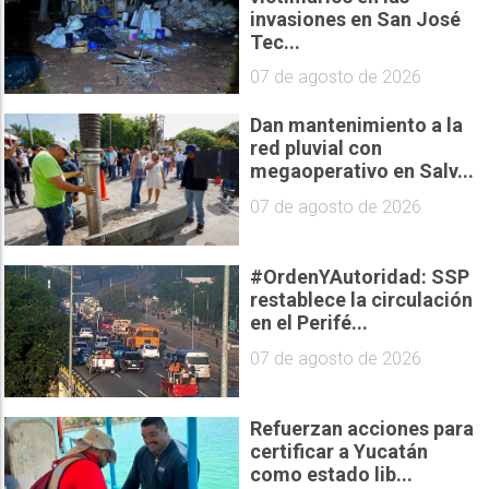
invasiones en San José
Tec...
07 de agosto de 2026
Dan mantenimiento a la
red pluvial con
megaoperativo en Salv...
07 de agosto de 2026
#OrdenYAutoridad: SSP
restablece la circulación
en el Perifé...
07 de agosto de 2026
Refuerzan acciones para
certificar a Yucatán
como estado lib...