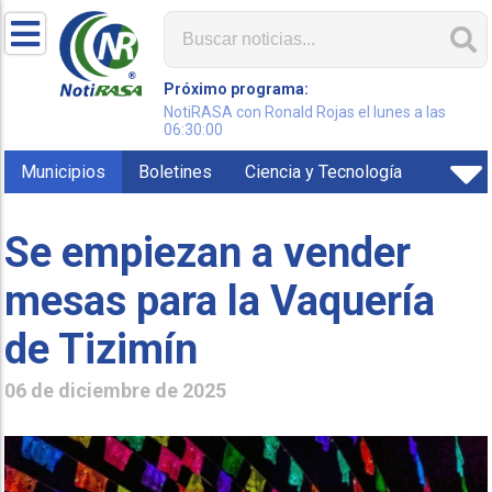
Próximo programa:
NotiRASA con Ronald Rojas el lunes a las
06:30:00
Municipios
Boletines
Ciencia y Tecnología
Se empiezan a vender
mesas para la Vaquería
de Tizimín
06 de diciembre de 2025