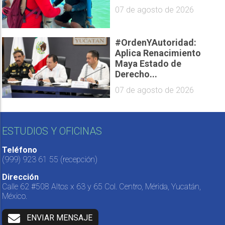
07 de agosto de 2026
#OrdenYAutoridad:
Aplica Renacimiento
Maya Estado de
Derecho...
07 de agosto de 2026
ESTUDIOS Y OFICINAS
Teléfono
(999) 923 61 55
(recepción)
Dirección
Calle 62 #508 Altos x 63 y 65 Col. Centro, Mérida, Yucatán,
México.
ENVIAR MENSAJE