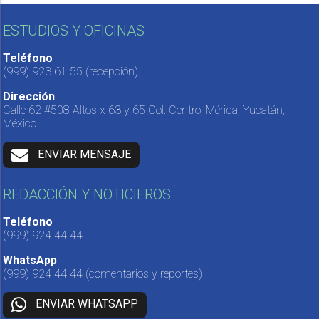
ESTUDIOS Y OFICINAS
Teléfono
(999) 923 61 55
(recepción)
Dirección
Calle 62 #508 Altos x 63 y 65 Col. Centro, Mérida, Yucatán,
México.
ENVIAR MENSAJE
REDACCIÓN Y NOTICIEROS
Teléfono
(999) 924 44 44
WhatsApp
(999) 924 44 44
(comentarios y reportes)
ENVIAR WHATSAPP