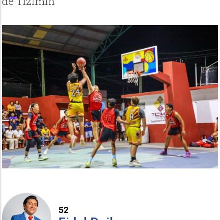
de Tizimín
52