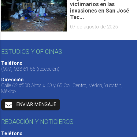
victimarios en las
invasiones en San José
Tec...
07 de agosto de 2026
ESTUDIOS Y OFICINAS
Teléfono
(999) 923 61 55
(recepción)
Dirección
Calle 62 #508 Altos x 63 y 65 Col. Centro, Mérida, Yucatán,
México.
ENVIAR MENSAJE
REDACCIÓN Y NOTICIEROS
Teléfono