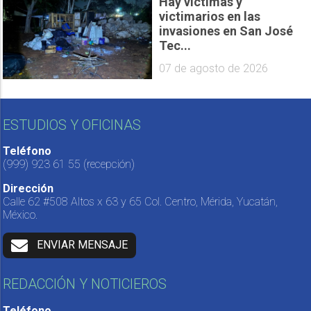
Hay víctimas y
victimarios en las
invasiones en San José
Tec...
07 de agosto de 2026
ESTUDIOS Y OFICINAS
Teléfono
(999) 923 61 55
(recepción)
Dirección
Calle 62 #508 Altos x 63 y 65 Col. Centro, Mérida, Yucatán,
México.
ENVIAR MENSAJE
REDACCIÓN Y NOTICIEROS
Teléfono