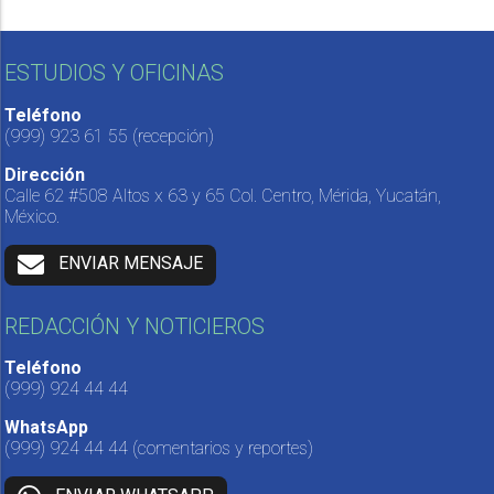
ESTUDIOS Y OFICINAS
Teléfono
(999) 923 61 55
(recepción)
Dirección
Calle 62 #508 Altos x 63 y 65 Col. Centro, Mérida, Yucatán,
México.
ENVIAR MENSAJE
REDACCIÓN Y NOTICIEROS
Teléfono
(999) 924 44 44
WhatsApp
(999) 924 44 44
(comentarios y reportes)