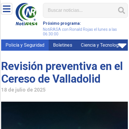
Próximo programa:
NotiRASA con Ronald Rojas el lunes a las
06:30:00
Policía y Seguridad
Boletines
Ciencia y Tecnología
Revisión preventiva en el
Cereso de Valladolid
18 de julio de 2025