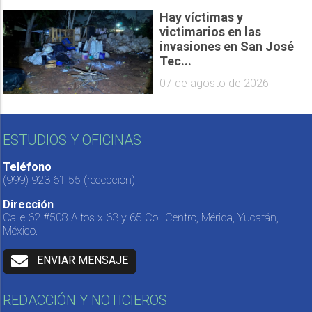
Hay víctimas y
victimarios en las
invasiones en San José
Tec...
07 de agosto de 2026
ESTUDIOS Y OFICINAS
Teléfono
(999) 923 61 55
(recepción)
Dirección
Calle 62 #508 Altos x 63 y 65 Col. Centro, Mérida, Yucatán,
México.
ENVIAR MENSAJE
REDACCIÓN Y NOTICIEROS