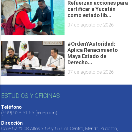
Refuerzan acciones para
certificar a Yucatán
como estado lib...
07 de agosto de 2026
#OrdenYAutoridad:
Aplica Renacimiento
Maya Estado de
Derecho...
07 de agosto de 2026
ESTUDIOS Y OFICINAS
Teléfono
(999) 923 61 55
(recepción)
Dirección
Calle 62 #508 Altos x 63 y 65 Col. Centro, Mérida, Yucatán,