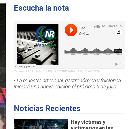
Escucha la nota
Cadena RASA
·
Z-44 EN JULIO REGRESARA LA GUELAGETZA
• La muestra artesanal, gastronómica y folclórica
iniciará una nueva edición el próximo 5 de julio.
Noticias Recientes
Hay víctimas y
victimarios en las