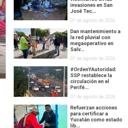
invasiones en San
José Tec...
07 de agosto de 2026
Dan mantenimiento a
la red pluvial con
megaoperativo en
Salv...
07 de agosto de 2026
#OrdenYAutoridad:
SSP restablece la
circulación en el
Perifé...
07 de agosto de 2026
n
Refuerzan acciones
para certificar a
Yucatán como estado
lib...