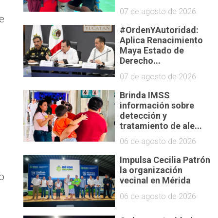
07 de agosto de 2026
e
#OrdenYAutoridad:
Aplica Renacimiento
Maya Estado de
Derecho...
07 de agosto de 2026
Brinda IMSS
información sobre
detección y
tratamiento de ale...
06 de agosto de 2026
Impulsa Cecilia Patrón
la organización
o
vecinal en Mérida
06 de agosto de 2026