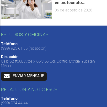
en biotecnolo...
06 de agosto de 2026
ESTUDIOS Y OFICINAS
Teléfono
(999) 923 61 55
(recepción)
Dirección
Calle 62 #508 Altos x 63 y 65 Col. Centro, Mérida, Yucatán,
México.
ENVIAR MENSAJE
REDACCIÓN Y NOTICIEROS
Teléfono
(999) 924 44 44