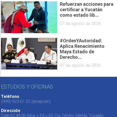
Refuerzan acciones para
certificar a Yucatán
como estado lib...
07 de agosto de 2026
#OrdenYAutoridad:
Aplica Renacimiento
Maya Estado de
Derecho...
07 de agosto de 2026
ESTUDIOS Y OFICINAS
Teléfono
(999) 923 61 55
(recepción)
Dirección
Calle 62 #508 Altos x 63 y 65 Col. Centro, Mérida, Yucatán,