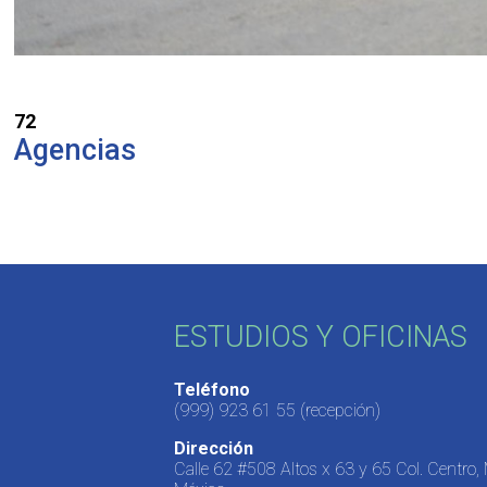
72
Agencias
ESTUDIOS Y OFICINAS
Teléfono
(999) 923 61 55
(recepción)
Dirección
Calle 62 #508 Altos x 63 y 65 Col. Centro,