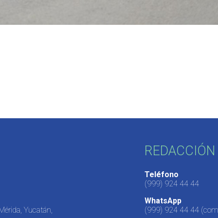
REDACCIÓN 
Teléfono
(999) 924 44 44
WhatsApp
 Mérida, Yucatán,
(999) 924 44 44
(come