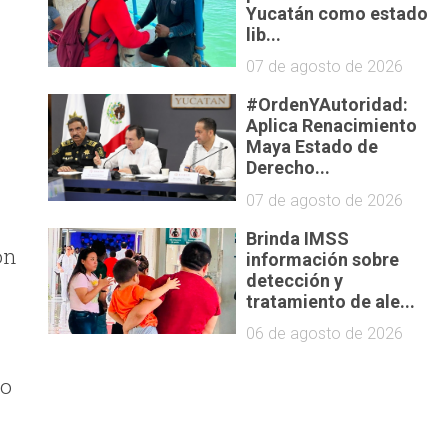
Yucatán como estado
lib...
07 de agosto de 2026
#OrdenYAutoridad:
Aplica Renacimiento
Maya Estado de
Derecho...
07 de agosto de 2026
Brinda IMSS
ón
información sobre
detección y
tratamiento de ale...
06 de agosto de 2026
jo