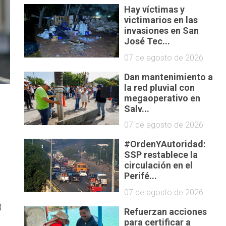
Hay víctimas y
victimarios en las
invasiones en San
José Tec...
07 de agosto de 2026
Dan mantenimiento a
la red pluvial con
megaoperativo en
Salv...
07 de agosto de 2026
#OrdenYAutoridad:
SSP restablece la
circulación en el
Perifé...
07 de agosto de 2026
3
Refuerzan acciones
para certificar a